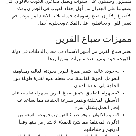
متميزون وجميلون على سنوات ويعمل صباغون الكويت بالألوان التي
يضعونها على الجدران من أجل إخفاء العيوب في الجدران وهذه
الأصباغ والألوان تصنع رسومات جميلة ثلاثية الأبعاد لمن يرغب في
تغيير اللون و يحافظون على المكان ويجعلونه أجمل
مميزات صباغ القرين
يعتبر صباغ القرين من أشهر الأسماء في مجال الدهانات في دولة
الكويت، حيث يتميز بعدة مميزات، ومن أبرزها
1- جودة عالية: يتميز صباغ القرين بجودته العالية ومقاومته
للعوامل الجوية القاسية، مما يجعله يدوم لفترة طويلة دون
الحاجة إلى إعادة الدهان
2- سهولة التطبيق: يتميز صباغ القرين بسهولة تطبيقه على
الأسطح المختلفة ويتميز بسرعة الجفاف مما يساعد على
إنجاز العمل بشكل أسرع
3- تنوع الألوان: يتوفر صباغ القرين بمجموعة واسعة من
الألوان المختلفةً مما يتيح للعملاء الاختيار من بينها وفقاً
لذوقهم واحتياجاتهم