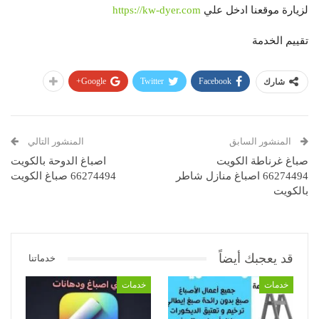
لزيارة موقعنا ادخل علي
https://kw-dyer.com
تقييم الخدمة
Google+
Twitter
Facebook
شارك
المنشور السابق
المنشور التالي
صباغ غرناطة الكويت
اصباغ الدوحة بالكويت
66274494 اصباغ منازل شاطر
66274494 صباغ الكويت
بالكويت
قد يعجبك أيضاً
خدماتنا
خدمات
خدمات