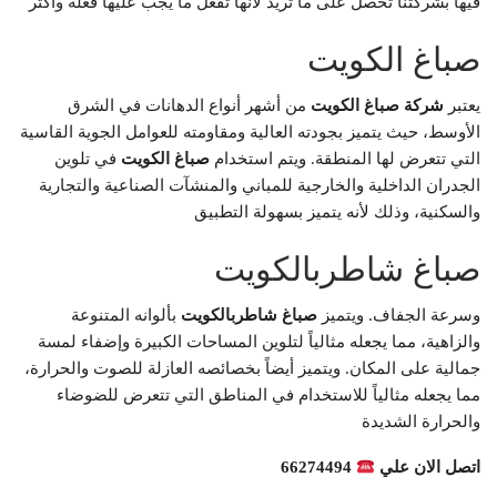
فيها بشركتنا تحصل على ما تريد لأنها تفعل ما يجب عليها فعله وأكثر
صباغ الكويت
يعتبر
شركة صباغ الكويت
من أشهر أنواع الدهانات في الشرق
الأوسط، حيث يتميز بجودته العالية ومقاومته للعوامل الجوية القاسية
التي تتعرض لها المنطقة. ويتم استخدام
صباغ الكويت
في تلوين
الجدران الداخلية والخارجية للمباني والمنشآت الصناعية والتجارية
والسكنية، وذلك لأنه يتميز بسهولة التطبيق
صباغ شاطربالكويت
وسرعة الجفاف. ويتميز
صباغ شاطربالكويت
بألوانه المتنوعة
والزاهية، مما يجعله مثالياً لتلوين المساحات الكبيرة وإضفاء لمسة
جمالية على المكان. ويتميز أيضاً بخصائصه العازلة للصوت والحرارة،
مما يجعله مثالياً للاستخدام في المناطق التي تتعرض للضوضاء
والحرارة الشديدة
اتصل الان علي
66274494