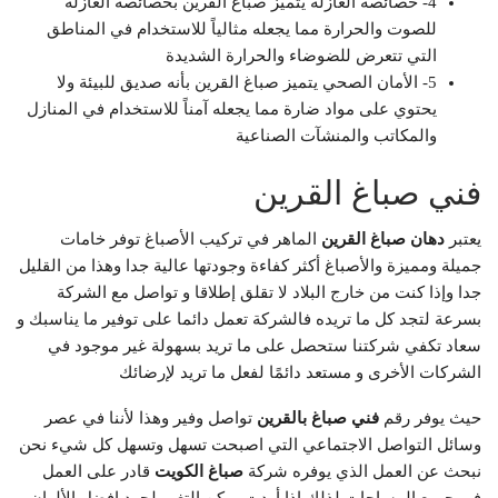
4- خصائصه العازلة يتميز صباغ القرين بخصائصه العازلة
للصوت والحرارة مما يجعله مثالياً للاستخدام في المناطق
التي تتعرض للضوضاء والحرارة الشديدة
5- الأمان الصحي يتميز صباغ القرين بأنه صديق للبيئة ولا
يحتوي على مواد ضارة مما يجعله آمناً للاستخدام في المنازل
والمكاتب والمنشآت الصناعية
فني صباغ القرين
يعتبر
دهان صباغ القرين
الماهر في تركيب الأصباغ توفر خامات
جميلة ومميزة والأصباغ أكثر كفاءة وجودتها عالية جدا وهذا من القليل
جدا وإذا كنت من خارج البلاد لا تقلق إطلاقا و تواصل مع الشركة
بسرعة لتجد كل ما تريده فالشركة تعمل دائما على توفير ما يناسبك و
سعاد تكفي شركتنا ستحصل على ما تريد بسهولة غير موجود في
الشركات الأخرى و مستعد دائمًا لفعل ما تريد لإرضائك
حيث يوفر رقم
فني صباغ بالقرين
تواصل وفير وهذا لأننا في عصر
وسائل التواصل الاجتماعي التي اصبحت تسهل وتسهل كل شيء نحن
نبحث عن العمل الذي يوفره شركة
صباغ الكويت
قادر على العمل